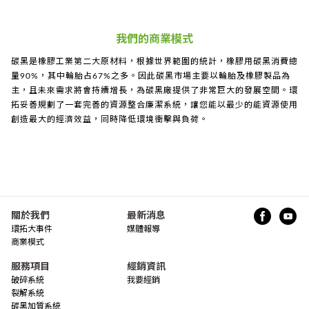
我們的商業模式
碳黑是橡膠工業第二大原材料，根據世界範圍的統計，橡膠用碳黑消費總
量90%，其中輪胎占67%之多。因此碳黑市場主要以輪胎及橡膠製品為
主，且未來需求將會持續增長，為碳黑廠提供了非常巨大的發展空間。環
拓妥善規劃了一套完善的資源整合廉潔系統，讓您能以最少的能資源使用
創造最大的經濟效益，同時降低環境衝擊與負荷。
關於我們
最新消息
環拓大事件
媒體報導
商業模式
服務項目
經銷資訊
破碎系統
我要經銷
裂解系統
碳黑加質系統