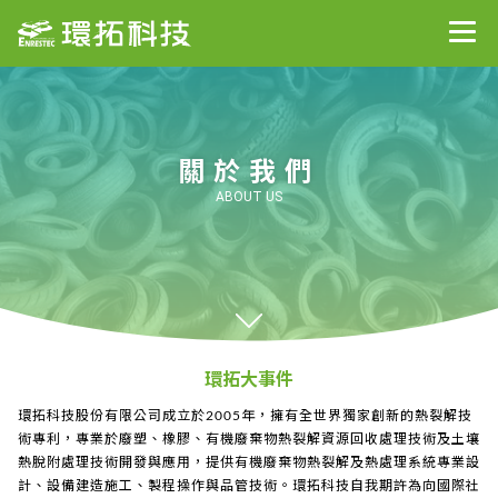
關於我們
ABOUT US
關於我們
最新消息
環拓大事件
服務項目
環拓科技股份有限公司成立於2005年，擁有全世界獨家創新的熱裂解技
術專利，專業於廢塑、橡膠、有機廢棄物熱裂解資源回收處理技術及土壤
經銷資訊
熱脫附處理技術開發與應用，提供有機廢棄物熱裂解及熱處理系統專業設
計、設備建造施工、製程操作與品管技術。環拓科技自我期許為向國際社