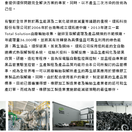
會提供環保問題完全解決方案的專家，同時，以不產生二次污染的技術為
企業專區
己任。
聯絡我們
有鑒於全世界對於再生能源及二氧化碳排放減量等議題的重視，環拓科技
股份有限公司於2006年於台南縣成立環拓連中廠，2013年建立一套
Total Solution由廢輪胎收集，破碎至裂解處理及產品精煉的示範模廠。
年處理量36,000噸，並將其有效轉變為具價值且可再生利用的綠色能
源：再生油品，環保碳黑，蒸氣及鋼絲。 環拓公司採用低耗能的全自動
連續式熱裂解製程系統， 從胎片投料、裂解反應、油品生產純化及碳黑
改質、研磨、造粒等程序，皆為採電腦自動監控與控制，並且經由專業碳
黑品管實驗室控管，生產製程及產品品質均能符合本公司所擬訂的品管標
準，成為全世界唯一可以將廢輪胎裂解所產生的再生碳黑應用於塑橡膠工
業製品的裂解廠。同時，由於配合使用客戶的需求，制定碳黑的生產品質
標準，目前已普遍獲得塑、橡膠加工製造業者及輪胎生產業者的認可和生
產訂單，而成為塑、橡膠加工製造業實施節能減碳策略的最佳夥伴。