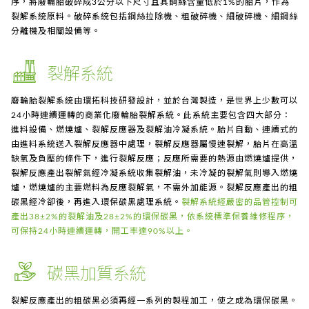
最新消息
序，將廢輪胎破碎成3公分以下尺寸且其鋼絲含量低於1%的胎片，作為
裂解系統原料。破碎系統包括鋼絲拉除機、粗破碎機、細破碎機、細鋼絲
分離機及相關設備等。
服務項目
裂解系統
經銷資訊
廢輪胎裂解系統由環拓科技研發設計，並於台灣製造，是世界上少數可以
企業專區
24小時連續運轉的商業化廢輪胎裂解系統。此系統主要包含四大部分：
進料設備、燃燒爐、裂解反應器及裂解油冷凝系統。胎片自動、連續式的
由進料系統送入裂解反應器中處理，裂解反應器屬慢速裂解，胎片在高溫
聯絡我們
缺氧及負壓的條件下，進行裂解反應；反應所需要的熱源由燃燒爐提供，
裂解反應產出裂解氣經冷凝系統收集裂解油，未冷凝的裂解氣則導入燃燒
爐，燃燒爐的主要燃料為反應裂解氣，不需外加能源。裂解反應產出的粗
碳黑經冷卻後，再進入環保碳黑處理系統。
裂解系統經嚴密的品管控制可
產出38±2%的裂解油及28±2%的環保碳黑，依系統標準保養維修程序，
可保持24小時連續運轉，開工率達90%以上。
碳黑加質系統
裂解反應產出的粗碳黑必須再經一系列的製程加工，使之成為環保碳黑。